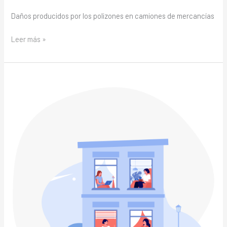
Daños producidos por los polizones en camiones de mercancías
Leer más »
Responsabilidad
del
mantenimiento
elementos
comunes
Comunidades
Propietarios:
Las
fosas
sépticas