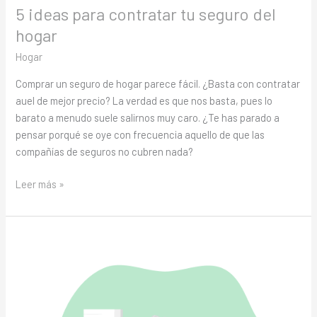
5 ideas para contratar tu seguro del
hogar
Hogar
Comprar un seguro de hogar parece fácil. ¿Basta con contratar
auel de mejor precio? La verdad es que nos basta, pues lo
barato a menudo suele salirnos muy caro. ¿Te has parado a
pensar porqué se oye con frecuencia aquello de que las
compañías de seguros no cubren nada?
Leer más »
El
riesgo
de
los
intermediarios