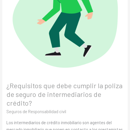
de
seguro
de
intermediarios
de
crédito?
¿Requisitos que debe cumplir la poliza
de seguro de intermediarios de
crédito?
Seguros de Responsabilidad civil
Los intermediarios de crédito inmobiliario son agentes del
mercado inmobiliario que ponen en contacto a los prestamistas