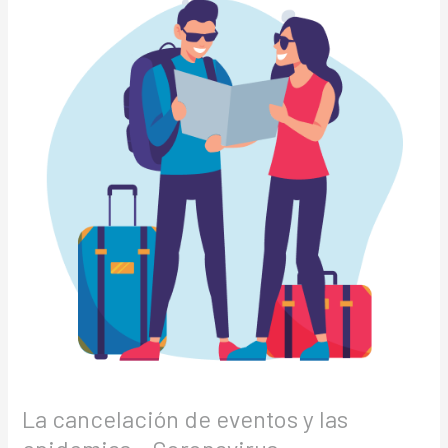
cancelación
de
eventos
y
las
epidemias
–
Coronavirus
La cancelación de eventos y las