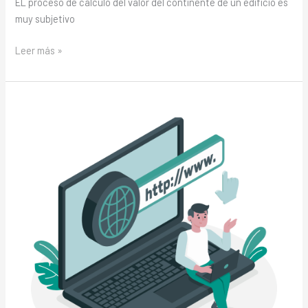
EL proceso de cálculo del valor del continente de un edificio es
muy subjetivo
Leer más »
Seguros
para
Marketplaces
y
plataformas
sujetas
a
la
directiva
de
servicios
de
pago