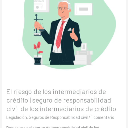
de
crédito
|
seguro
de
responsabilidad
civil
de
los
intermediarios
de
crédito
El riesgo de los intermediarios de
crédito | seguro de responsabilidad
civil de los intermediarios de crédito
Legislación
,
Seguros de Responsabilidad civil
/
1 comentario
Requisitos del seguro de responsabilidad civil de los