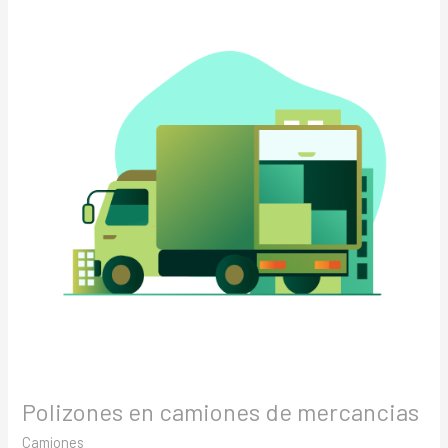
en
camiones
de
mercancias
Polizones en camiones de mercancias
Camiones