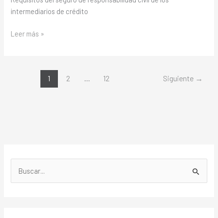
intermediarios de crédito
Leer más »
1
2
…
12
Siguiente
→
B
u
s
c