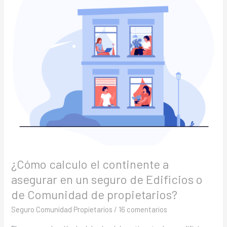
asegurar
en
un
seguro
de
Edificios
o
de
Comunidad
de
propietarios?
¿Cómo calculo el continente a
asegurar en un seguro de Edificios o
de Comunidad de propietarios?
Seguro Comunidad Propietarios
/
16 comentarios