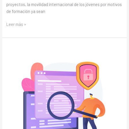
proyectos, la movilidad internacional de los jóvenes por motivos
de formación ya sean
Leer más »
¿Cómo
protegernos
de
los
ciber
ataques?