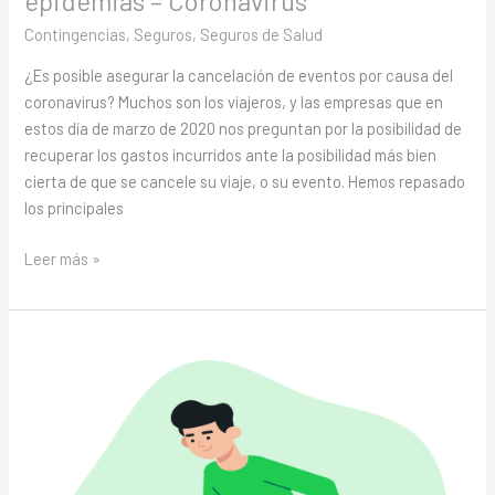
epidemias – Coronavirus
Contingencias
,
Seguros
,
Seguros de Salud
¿Es posible asegurar la cancelación de eventos por causa del
coronavirus? Muchos son los viajeros, y las empresas que en
estos día de marzo de 2020 nos preguntan por la posibilidad de
recuperar los gastos incurridos ante la posibilidad más bien
cierta de que se cancele su viaje, o su evento. Hemos repasado
los principales
Leer más »
¿Requisitos
que
debe
cumplir
la
poliza