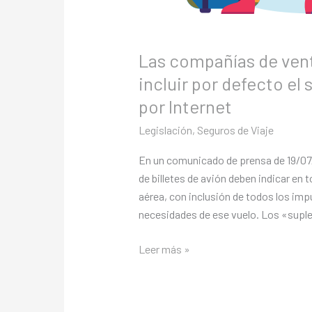
las
ventas
por
Las compañías de vent
Internet
incluir por defecto el
por Internet
Legislación
,
Seguros de Viaje
En un comunicado de prensa de 19/07/2
de billetes de avión deben indicar en 
aérea, con inclusión de todos los im
necesidades de ese vuelo. Los «supl
Leer más »