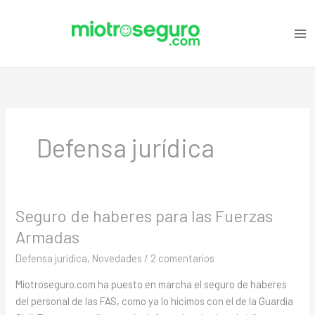
Ir
C
al
a
contenido
t
e
g
o
r
Defensa jurídica
i
a
s
Seguro de haberes para las Fuerzas
Seguro
de
Armadas
haberes
Defensa jurídica
,
Novedades
/
2 comentarios
para
las
Miotroseguro.com ha puesto en marcha el seguro de haberes
Fuerzas
del personal de las FAS, como ya lo hicimos con el de la Guardia
Armadas