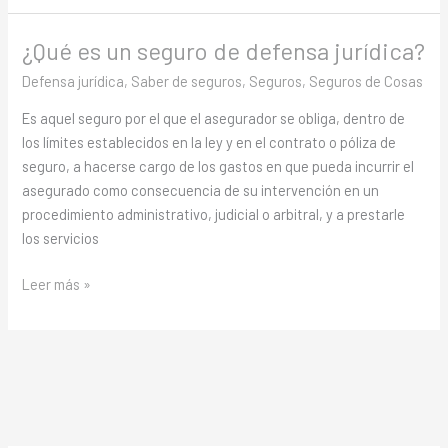
¿Qué es un seguro de defensa jurídica?
¿Qué
es
Defensa jurídica
,
Saber de seguros
,
Seguros
,
Seguros de Cosas
un
Es aquel seguro por el que el asegurador se obliga, dentro de
seguro
los límites establecidos en la ley y en el contrato o póliza de
de
seguro, a hacerse cargo de los gastos en que pueda incurrir el
defensa
asegurado como consecuencia de su intervención en un
jurídica?
procedimiento administrativo, judicial o arbitral, y a prestarle
los servicios
Leer más »