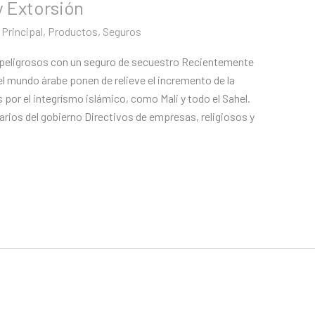
y Extorsión
,
Principal
,
Productos
,
Seguros
peligrosos con un seguro de secuestro Recientemente
l mundo árabe ponen de relieve el incremento de la
 por el integrísmo islámico, como Mali y todo el Sahel.
rios del gobierno Directivos de empresas, religiosos y