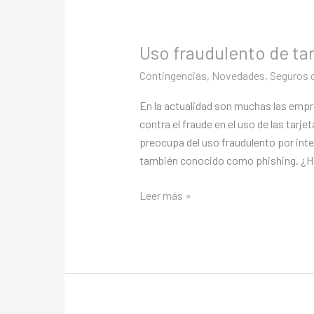
Uso fraudulento de tar
Contingencias
,
Novedades
,
Seguros d
En la actualidad son muchas las empr
contra el fraude en el uso de las tarje
preocupa del uso fraudulento por inter
también conocido como phishing. ¿H
Leer más »