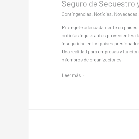
Seguro de Secuestro 
Seguro
de
Contingencias
,
Noticias
,
Novedades
Secuestro
y
Protégete adecuadamente en países 
Extorsión
noticias inquietantes provenientes de
inseguridad en los países presionados
Una realidad para empresas y funciona
miembros de organizaciones
Leer más »