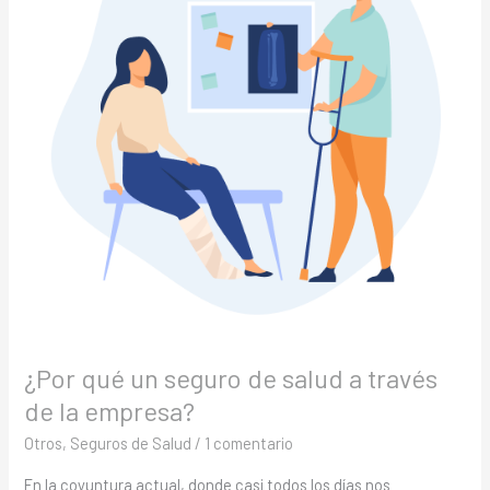
de
salud
a
través
de
la
empresa?
¿Por qué un seguro de salud a través
de la empresa?
Otros
,
Seguros de Salud
/
1 comentario
En la coyuntura actual, donde casi todos los días nos