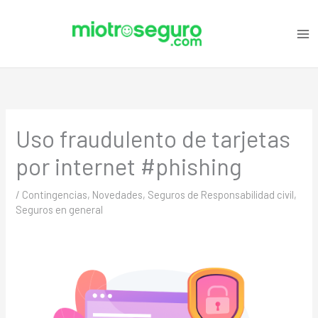
Ir
C
al
a
contenido
t
e
g
o
Uso fraudulento de tarjetas
r
i
por internet #phishing
a
s
/
Contingencias
,
Novedades
,
Seguros de Responsabilidad civil
,
Seguros en general