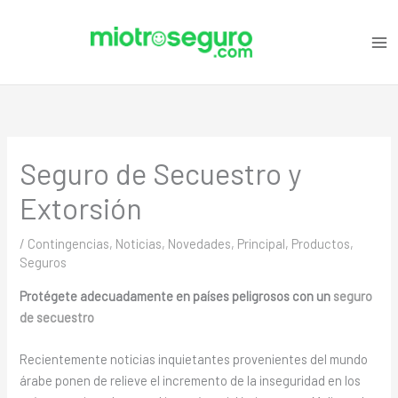
Ir
C
al
a
contenido
t
e
g
o
Seguro de Secuestro y
r
i
Extorsión
a
s
/
Contingencias
,
Noticias
,
Novedades
,
Principal
,
Productos
,
Seguros
Protégete adecuadamente en países peligrosos con un
seguro
de secuestro
Recientemente noticias inquietantes provenientes del mundo
árabe ponen de relieve el incremento de la inseguridad en los