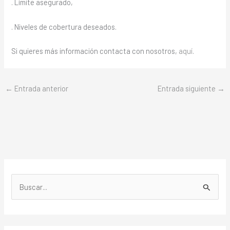
. Límite asegurado,
. Niveles de cobertura deseados.
Si quieres más información contacta con nosotros,
aquí
.
←
Entrada anterior
Entrada siguiente
→
B
u
s