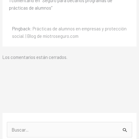
1 comentario en “Seguro para becarios programas de
prácticas de alumnos”
Pingback:
Prácticas de alumnos en empresas y protección
social. | Blog de miotroseguro.com
Los comentarios están cerrados.
B