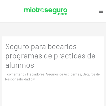
Ir
C
al
a
contenido
t
e
g
o
Seguro para becarios
r
i
programas de prácticas de
a
alumnos
s
1 comentario
/
Mediadores
,
Seguros de Accidentes
,
Seguros de
Responsabilidad civil