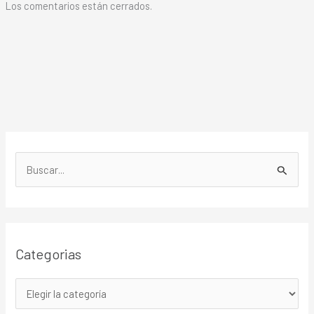
Los comentarios están cerrados.
B
u
s
c
Categorias
a
r
p