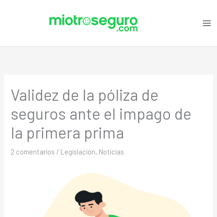
Ir
C
al
a
contenido
t
e
g
o
Validez de la póliza de
r
i
seguros ante el impago de
a
la primera prima
s
2 comentarios
/
Legislación
,
Noticias