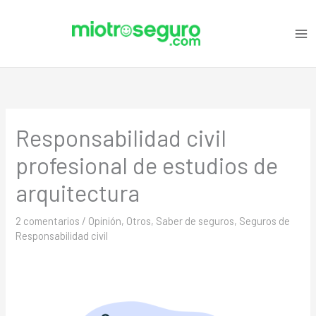
Ir
C
al
a
contenido
t
e
g
o
Responsabilidad civil
r
i
profesional de estudios de
a
arquitectura
s
2 comentarios
/
Opinión
,
Otros
,
Saber de seguros
,
Seguros de
Responsabilidad civil