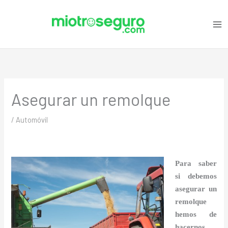
Ir
C
al
a
contenido
t
e
g
o
Asegurar un remolque
r
i
/
Automóvil
a
s
Para saber
si debemos
asegurar un
remolque
hemos de
hacernos