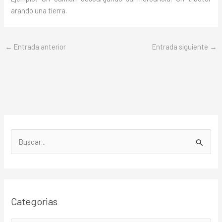
arando una tierra.
←
Entrada anterior
Entrada siguiente
→
B
u
s
c
Categorias
a
r