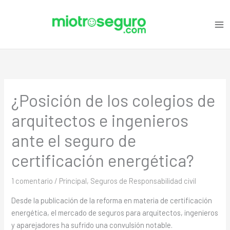
Ir
C
al
a
contenido
t
e
g
o
¿Posición de los colegios de
r
i
arquitectos e ingenieros
a
ante el seguro de
s
certificación energética?
1 comentario
/
Principal
,
Seguros de Responsabilidad civil
Desde la publicación de la reforma en materia de certificación
energética, el mercado de seguros para arquitectos, ingenieros
y aparejadores ha sufrido una convulsión notable.