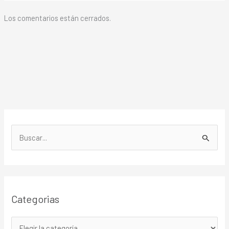
Los comentarios están cerrados.
B
u
s
c
Categorias
a
r
p