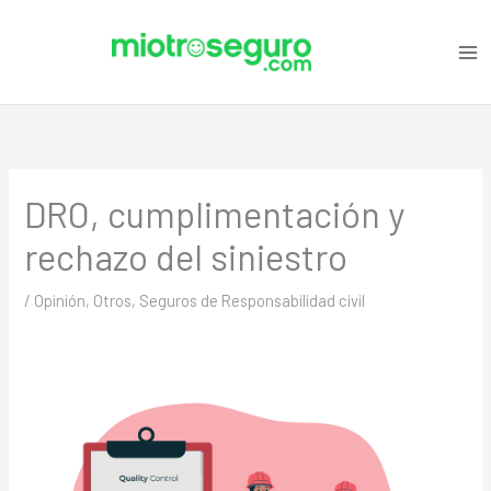
Ir
C
al
a
contenido
t
e
g
o
DRO, cumplimentación y
r
i
rechazo del siniestro
a
s
/
Opinión
,
Otros
,
Seguros de Responsabilidad civil