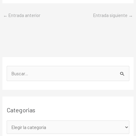
←
Entrada anterior
Entrada siguiente
→
B
u
s
c
Categorias
a
r
p