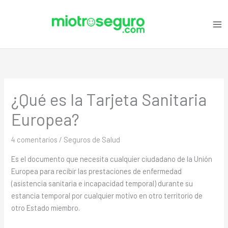
Ir
C
al
a
contenido
t
e
g
o
¿Qué es la Tarjeta Sanitaria
r
i
Europea?
a
s
4 comentarios
/
Seguros de Salud
Es el documento que necesita cualquier ciudadano de la Unión
Europea para recibir las prestaciones de enfermedad
(asistencia sanitaria e incapacidad temporal) durante su
estancia temporal por cualquier motivo en otro territorio de
otro Estado miembro.