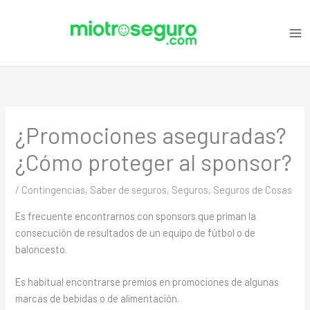
Ir
C
al
a
contenido
t
e
g
o
¿Promociones aseguradas?
r
i
¿Cómo proteger al sponsor?
a
s
/
Contingencias
,
Saber de seguros
,
Seguros
,
Seguros de Cosas
Es frecuente encontrarnos con sponsors que priman la
consecución de resultados de un equipo de fútbol o de
baloncesto.
Es habitual encontrarse premios en promociones de algunas
marcas de bebidas o de alimentación.